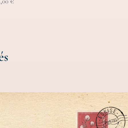
8,00
€
és