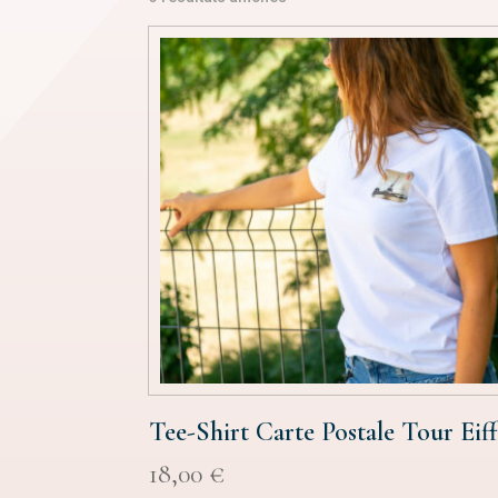
du
plus
récent
au
plus
ancien
Tee-Shirt Carte Postale Tour Eiff
18,00
€