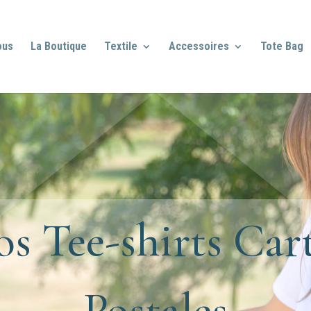
ous
La Boutique
Textile
Accessoires
Tote Bag
s Tee-shirts Car
Postales