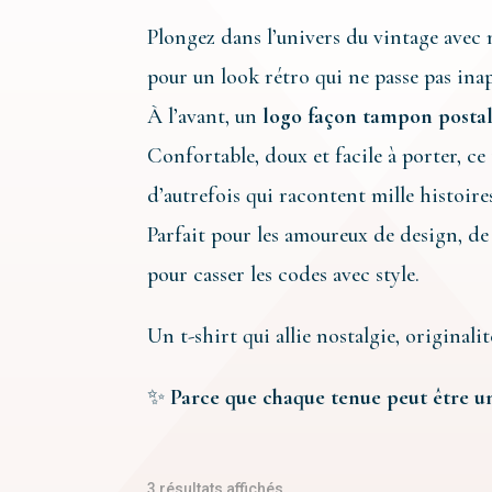
Plongez dans l’univers du vintage avec
pour un look rétro qui ne passe pas ina
À l’avant, un
logo façon tampon posta
Confortable, doux et facile à porter, ce 
d’autrefois qui racontent mille histoire
Parfait pour les amoureux de design, de 
pour casser les codes avec style.
Un t-shirt qui allie nostalgie, original
✨
Parce que chaque tenue peut être u
Trié
3 résultats affichés