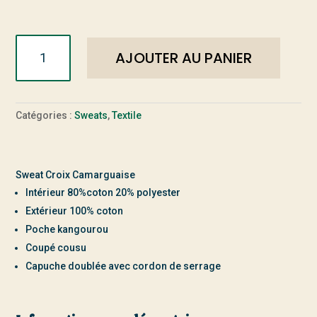
quantité
AJOUTER AU PANIER
de
Sweat
à
Capuche
Catégories :
Sweats
,
Textile
homme
Croix
Camarguaise
Sweat Croix Camarguaise
Intérieur 80%coton 20% polyester
Extérieur 100% coton
Poche kangourou
Coupé cousu
Capuche doublée avec cordon de serrage