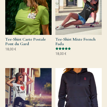
Tee-Shirt Carte Postale
Tee-Shirt Mixte French
Pont du Gard
Fada
18,00
€
Note
18,00
€
5.00
sur 5