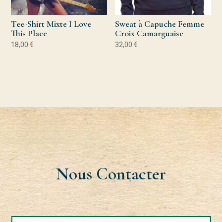
Tee-Shirt Mixte I Love
Sweat à Capuche Femme
This Place
Croix Camarguaise
18,00
€
32,00
€
Nous Contacter