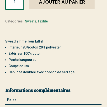
AJOUTER AU PANIER
de
Sweat
à
Capuche
Catégories :
Sweats
,
Textile
Femme
Tour
Eiffel
Sweat femme Tour Eiffel
Intérieur 80%coton 20% polyester
Extérieur 100% coton
Poche kangourou
Coupé cousu
Capuche doublée avec cordon de serrage
Informations complémentaires
Poids