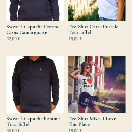
Sweat à Capuche Femme
Tee-Shirt Carte Postale
Croix Camarguaise
Tour Eiffel
32,00
€
18,00
€
Sweat à Capuche homme
Tee-Shirt Mixte I Love
Tour Eiffel
This Place
35,00
€
18,00
€