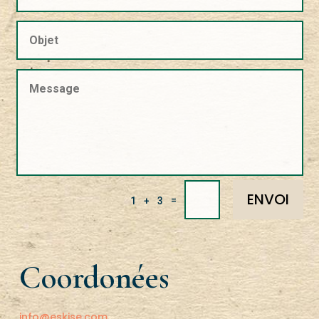
ENVOI
=
1 + 3
Coordonées
info@eskise.com